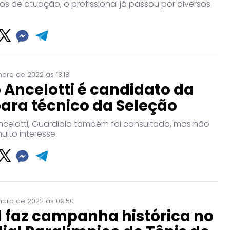
s de atuação, o profissional já passou por diversos
bro de 2022 às 13:18
 Ancelotti é candidato da
ara técnico da Seleção
ncelotti, Guardiola também foi consultado, mas não
ito interesse.
bro de 2022 às 09:50
l faz campanha histórica no