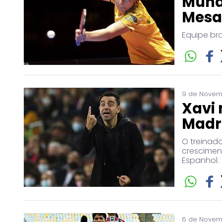
Mundi
Mesa
Equipe br
9 de Novemb
Xavi
Madri
O treinad
crescimen
Espanhol.
6 de Novemb