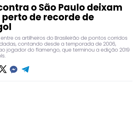
contra o São Paulo deixam
perto de recorde de
gol
entre os artilheiros do Brasileirão de pontos corridos
dadas, contando desde a temporada de 2006,
ao jogador do flamengo, que terminou a edição 2019
ls.