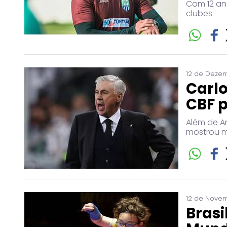
Com 12 ano
clubes
12 de Dezem
Carlo
CBF p
Além de A
mostrou mu
12 de Novem
Brasi