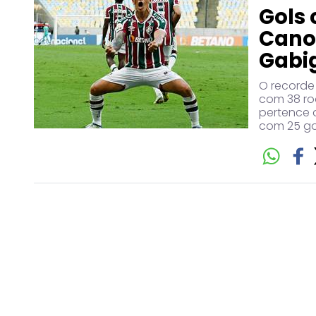
Gols 
Cano 
Gabi
O recorde 
com 38 ro
pertence 
com 25 go