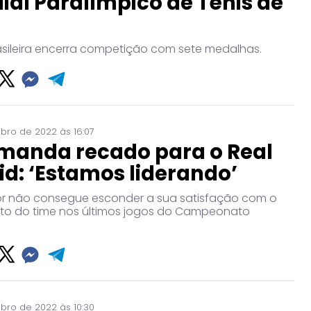
al Paralímpico de Tênis de
asileira encerra competição com sete medalhas.
ro de 2022 às 16:07
 manda recado para o Real
d: ‘Estamos liderando’
or não consegue esconder a sua satisfação com o
to do time nos últimos jogos do Campeonato
ro de 2022 às 10:30