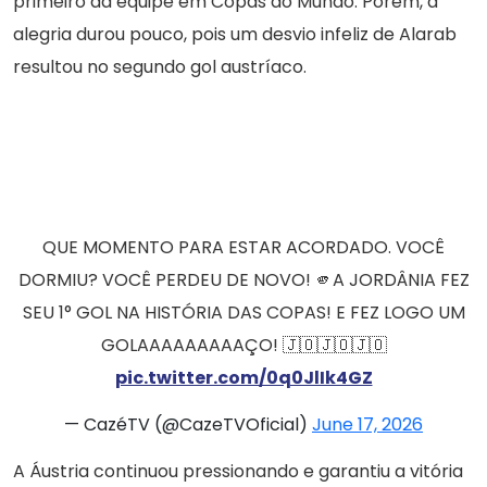
primeiro da equipe em Copas do Mundo. Porém, a
alegria durou pouco, pois um desvio infeliz de Alarab
resultou no segundo gol austríaco.
QUE MOMENTO PARA ESTAR ACORDADO. VOCÊ
DORMIU? VOCÊ PERDEU DE NOVO! 🫵A JORDÂNIA FEZ
SEU 1° GOL NA HISTÓRIA DAS COPAS! E FEZ LOGO UM
GOLAAAAAAAAAÇO! 🇯🇴🇯🇴🇯🇴
pic.twitter.com/0q0JlIk4GZ
— CazéTV (@CazeTVOficial)
June 17, 2026
A Áustria continuou pressionando e garantiu a vitória