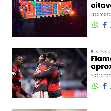
oitav
Próxima f
11 de Maio 
Flam
aprox
Vitória f