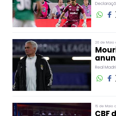
Declaraçõ
20 de Maio 
Mouri
anun
Real Madr
15 de Maio 
CBF d