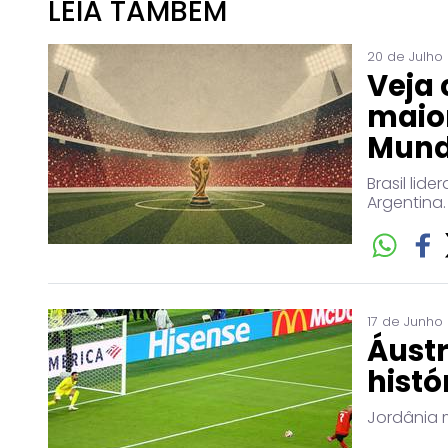
LEIA TAMBÉM
20 de Julho
Veja 
maio
Mun
Brasil lid
Argentina.
17 de Junho
Áustr
histó
Jordânia 