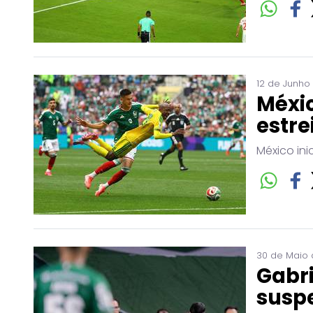
12 de Junho
Méxic
estre
México ini
30 de Maio 
Gabri
suspe