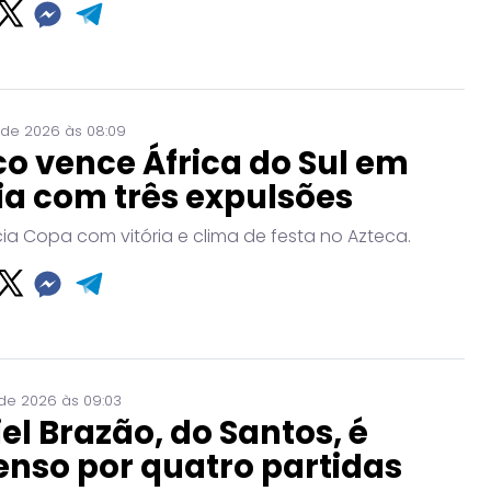
 de 2026 às 08:09
o vence África do Sul em
ia com três expulsões
cia Copa com vitória e clima de festa no Azteca.
de 2026 às 09:03
el Brazão, do Santos, é
nso por quatro partidas