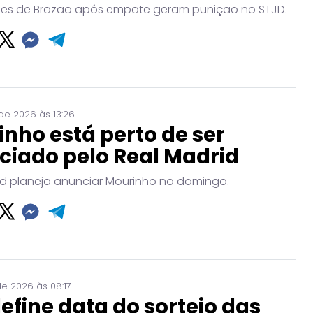
es de Brazão após empate geram punição no STJD.
de 2026 às 13:26
nho está perto de ser
ciado pelo Real Madrid
id planeja anunciar Mourinho no domingo.
de 2026 às 08:17
efine data do sorteio das