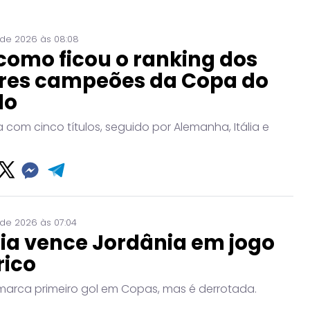
 de 2026 às 08:08
como ficou o ranking dos
res campeões da Copa do
do
era com cinco títulos, seguido por Alemanha, Itália e
 de 2026 às 07:04
ia vence Jordânia em jogo
rico
marca primeiro gol em Copas, mas é derrotada.