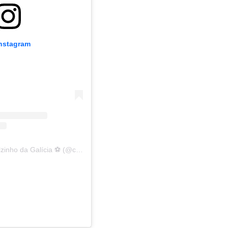
Instagram
A post shared by Golzinho da Galícia ⚽️ (@campeonato_galicia)