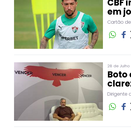
CBF i
em j
Cartão de
28 de Julho
Boto 
clare
Dirigente 