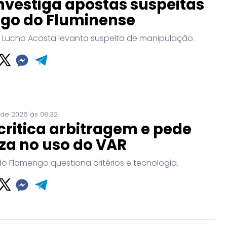
nvestiga apostas suspeitas
ogo do Fluminense
 Lucho Acosta levanta suspeita de manipulação.
 de 2026 às 08:32
critica arbitragem e pede
za no uso do VAR
do Flamengo questiona critérios e tecnologia.