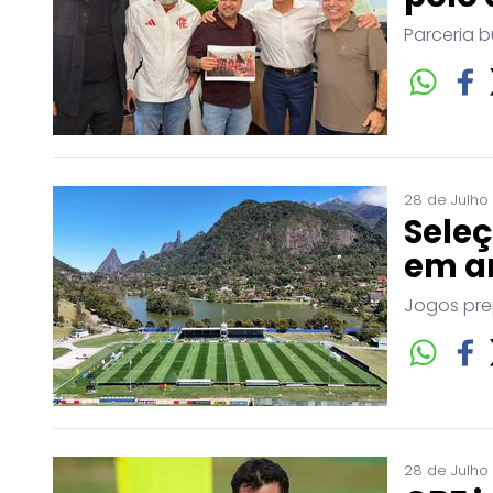
Parceria b
28 de Julho
Seleç
em a
Jogos pre
28 de Julho