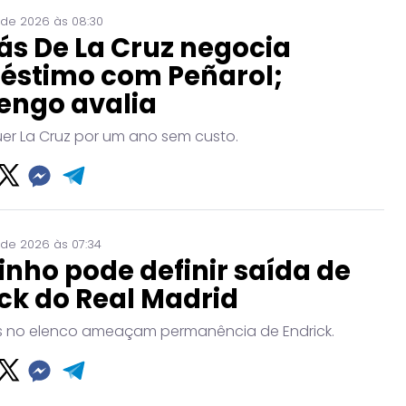
 de 2026 às 08:30
ás De La Cruz negocia
éstimo com Peñarol;
engo avalia
uer La Cruz por um ano sem custo.
 de 2026 às 07:34
nho pode definir saída de
ck do Real Madrid
no elenco ameaçam permanência de Endrick.