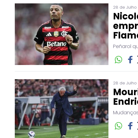
28 de Julho
Nicol
empr
Flam
Peñarol q
28 de Julho
Mouri
Endri
Mudanças 