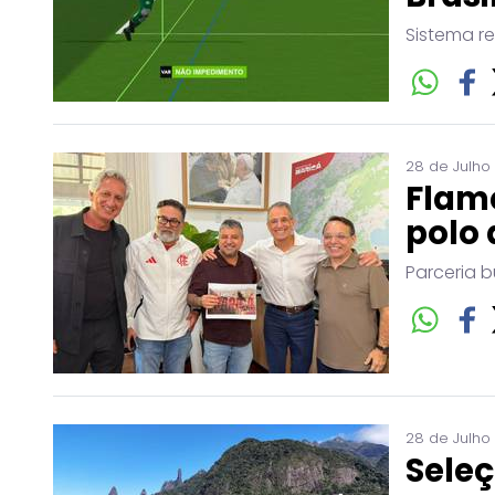
Sistema r
28 de Julho
Flam
polo 
Parceria b
28 de Julho
Seleç