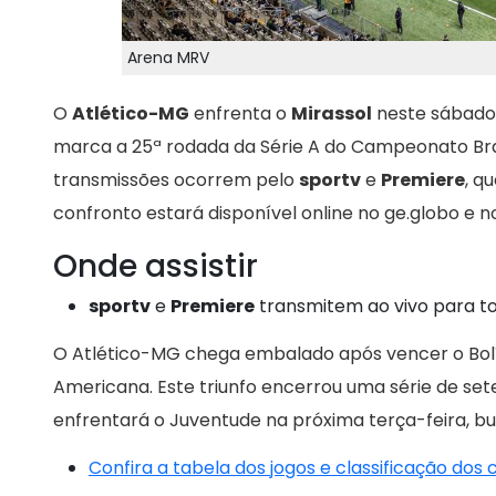
Arena MRV
O
Atlético-MG
enfrenta o
Mirassol
neste sábado, 
marca a 25ª rodada da Série A do Campeonato Bras
transmissões ocorrem pelo
sportv
e
Premiere
, q
confronto estará disponível online no ge.globo e n
Onde assistir
sportv
e
Premiere
transmitem ao vivo para tod
O Atlético-MG chega embalado após vencer o Bolív
Americana. Este triunfo encerrou uma série de sete
enfrentará o Juventude na próxima terça-feira, b
Confira a tabela dos jogos e classificação dos