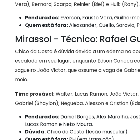
Vera), Bernard; Scarpa; Reinier (Biel) e Hulk (Rony).
Pendurados:
Everson, Fausto Vera, Guilherme
Quem está fora:
Alexsander, Cuello, Saravia,
Mirassol - Técnico: Rafael 
Chico da Costa é dúvida devido a um edema na coxa
escalado em seu lugar, enquanto Edson Carioca co
zagueiro João Victor, que assume a vaga de Gabriel
meio.
Time provável:
Walter; Lucas Ramon, João Victor,
Gabriel (Shaylon); Negueba, Alesson e Cristian (Ed
Pendurados:
Daniel Borges, Alex Muralha, Jos
Lucas Ramon e Neto Moura.
Dúvida:
Chico da Costa (lesão muscular).
Quem está fora:
PH (em transição).