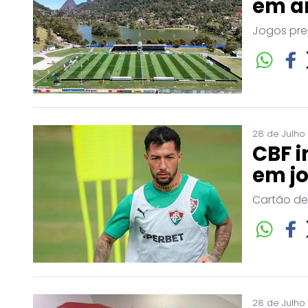
em a
Jogos pre
28 de Julho
CBF i
em j
Cartão de
28 de Julho