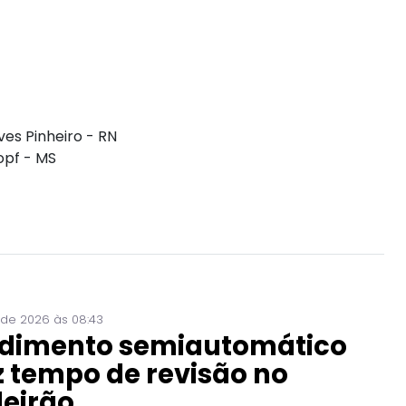
s Pinheiro - RN
opf - MS
 de 2026 às 08:43
dimento semiautomático
 tempo de revisão no
leirão