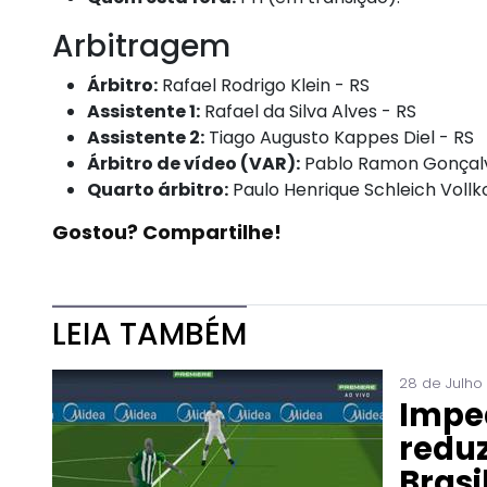
Arbitragem
Árbitro:
Rafael Rodrigo Klein - RS
Assistente 1:
Rafael da Silva Alves - RS
Assistente 2:
Tiago Augusto Kappes Diel - RS
Árbitro de vídeo (VAR):
Pablo Ramon Gonçalve
Quarto árbitro:
Paulo Henrique Schleich Vollk
Gostou? Compartilhe!
LEIA TAMBÉM
28 de Julho
Impe
reduz
Brasi