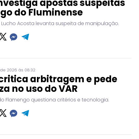
nvestiga apostas suspeitas
ogo do Fluminense
 Lucho Acosta levanta suspeita de manipulação.
 de 2026 às 08:32
critica arbitragem e pede
za no uso do VAR
do Flamengo questiona critérios e tecnologia.