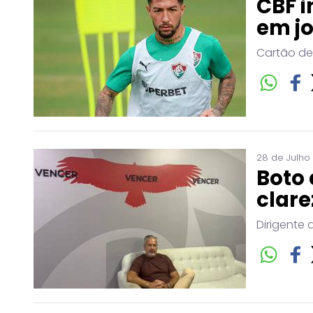
CBF i
em j
Cartão de
28 de Julho
Boto 
clare
Dirigente 