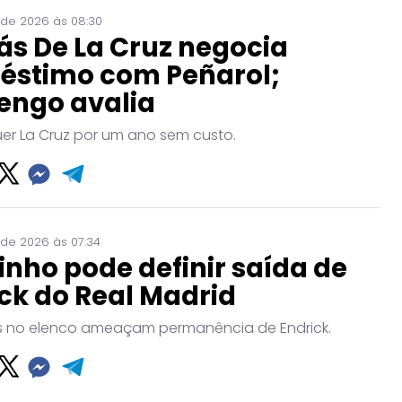
 de 2026 às 08:30
ás De La Cruz negocia
éstimo com Peñarol;
engo avalia
uer La Cruz por um ano sem custo.
 de 2026 às 07:34
nho pode definir saída de
ck do Real Madrid
no elenco ameaçam permanência de Endrick.