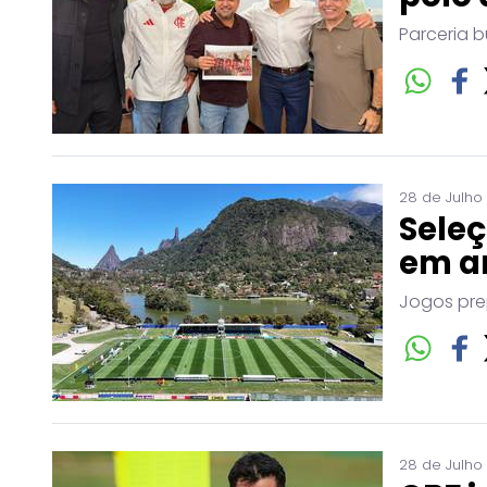
Parceria b
28 de Julho
Seleç
em a
Jogos pre
28 de Julho