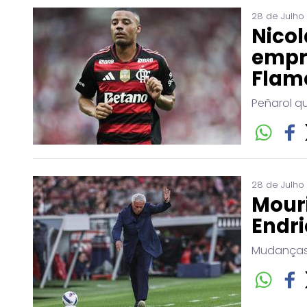
28 de Julho
Nicol
empr
Flam
Peñarol q
28 de Julho
Mouri
Endri
Mudanças 