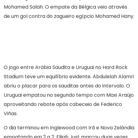
Mohamed Salah. O empate da Bélgica veio através
de um gol contra do zagueiro egípcio Mohamed Hany.
O jogo entre Arábia Saudita e Uruguai no Hard Rock
Stadium teve um equilíbrio evidente. Abdulelah Alamri
abriu o placar para os sauditas antes do intervalo. O
Uruguai empatou no segundo tempo com Maxi Araújo
aproveitando rebote após cabeceio de Federico
Viñas.
O dia terminou em Inglewood com Irã e Nova Zelândia
empatando em 2 a 2. Elijah Just marcou duas vezes