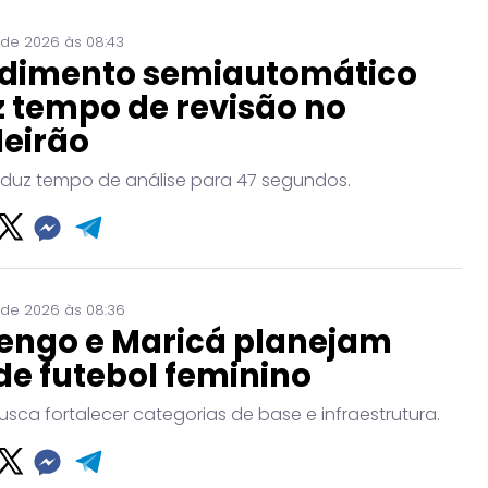
 de 2026 às 08:43
dimento semiautomático
 tempo de revisão no
leirão
eduz tempo de análise para 47 segundos.
 de 2026 às 08:36
engo e Maricá planejam
de futebol feminino
usca fortalecer categorias de base e infraestrutura.