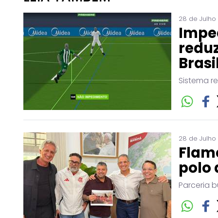
28 de Julho
Impe
reduz
Brasi
Sistema r
28 de Julho
Flam
polo 
Parceria b