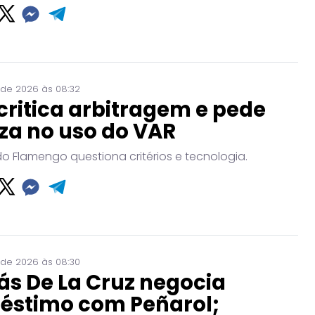
 de 2026 às 08:32
critica arbitragem e pede
za no uso do VAR
do Flamengo questiona critérios e tecnologia.
 de 2026 às 08:30
ás De La Cruz negocia
éstimo com Peñarol;