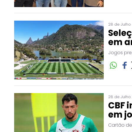
28 de Julho
Seleç
em a
Jogos pre
28 de Julho
CBF i
em j
Cartão de