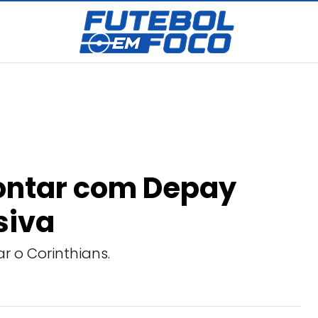
ontar com Depay
siva
r o Corinthians.