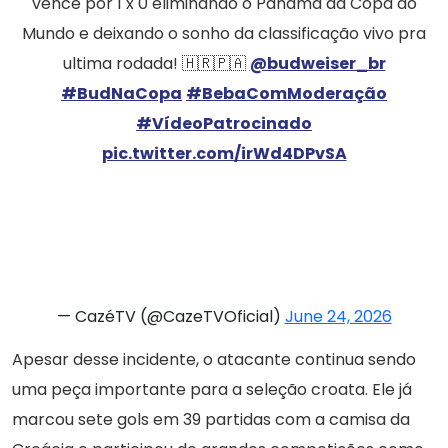
vence por 1 x 0 eliminando o Panamá da Copa do
Mundo e deixando o sonho da classificação vivo pra
ultima rodada! 🇭🇷🇵🇦
@budweiser_br
#BudNaCopa
#BebaComModeração
#VídeoPatrocinado
pic.twitter.com/irWd4DPvSA
— CazéTV (@CazeTVOficial)
June 24, 2026
Apesar desse incidente, o atacante continua sendo
uma peça importante para a seleção croata. Ele já
marcou sete gols em 39 partidas com a camisa da