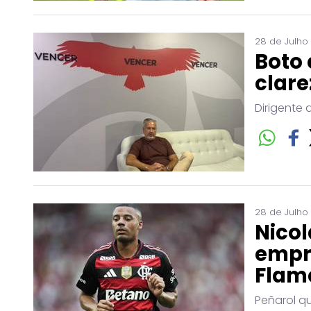
28 de Julho
Boto 
clare
Dirigente 
28 de Julho
Nicol
empr
Flam
Peñarol q