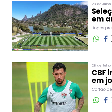
28 de Julho
Seleç
em a
Jogos pre
28 de Julho
CBF i
em j
Cartão de