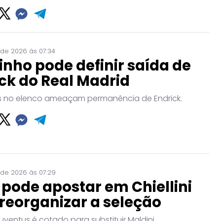
 de 2026 às 07:34
nho pode definir saída de
ck do Real Madrid
no elenco ameaçam permanência de Endrick.
 de 2026 às 07:29
a pode apostar em Chiellini
reorganizar a seleção
uventus é cotado para substituir Maldini.