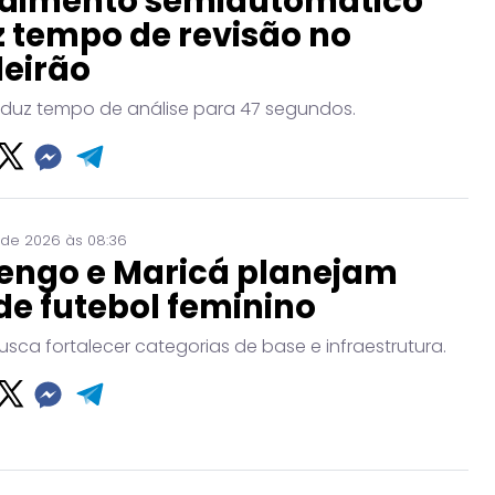
dimento semiautomático
 tempo de revisão no
leirão
eduz tempo de análise para 47 segundos.
 de 2026 às 08:36
engo e Maricá planejam
de futebol feminino
usca fortalecer categorias de base e infraestrutura.