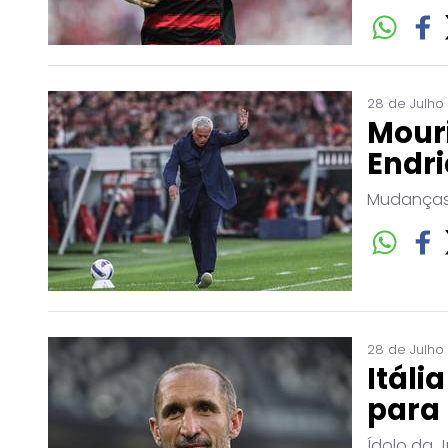
28 de Julho
Mouri
Endri
Mudanças 
28 de Julho
Itáli
para 
Ídolo da J