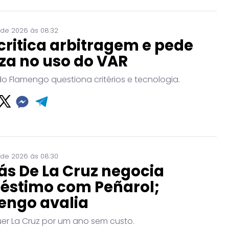
 de 2026 às 08:32
critica arbitragem e pede
za no uso do VAR
do Flamengo questiona critérios e tecnologia.
 de 2026 às 08:30
ás De La Cruz negocia
éstimo com Peñarol;
engo avalia
uer La Cruz por um ano sem custo.