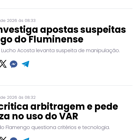
 de 2026 às 08:33
nvestiga apostas suspeitas
ogo do Fluminense
 Lucho Acosta levanta suspeita de manipulação.
 de 2026 às 08:32
critica arbitragem e pede
za no uso do VAR
do Flamengo questiona critérios e tecnologia.