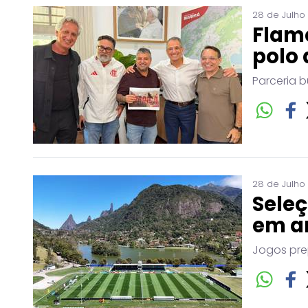
28 de Julho
Flam
polo 
Parceria b
28 de Julho
Seleç
em a
Jogos pre