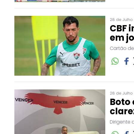
28 de Julho
CBF i
em j
Cartão de
28 de Julho
Boto 
clare
Dirigente 