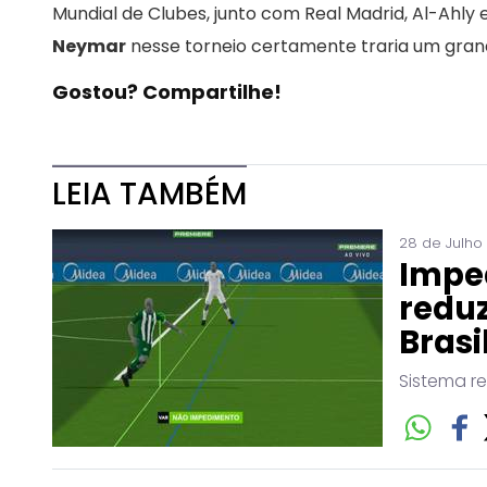
Mundial de Clubes, junto com Real Madrid, Al-Ahly 
Neymar
nesse torneio certamente traria um gra
Gostou? Compartilhe!
LEIA TAMBÉM
28 de Julho
Impe
reduz
Brasi
Sistema r