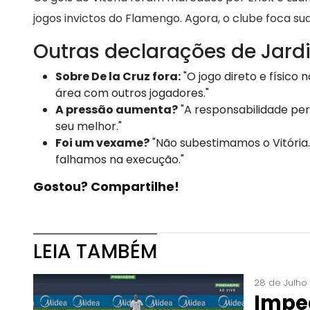
jogos invictos do Flamengo. Agora, o clube foca sua
Outras declarações de Jard
Sobre De la Cruz fora:
"O jogo direto e físico
área com outros jogadores."
A pressão aumenta?
"A responsabilidade pe
seu melhor."
Foi um vexame?
"Não subestimamos o Vitória.
falhamos na execução."
Gostou? Compartilhe!
LEIA TAMBÉM
28 de Julho
Impe