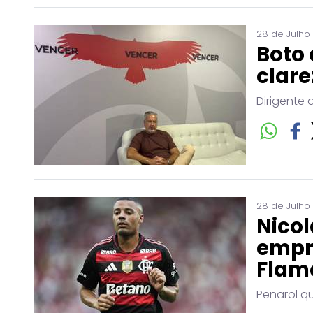
28 de Julho
Boto 
clare
Dirigente 
28 de Julho
Nicol
empr
Flam
Peñarol q