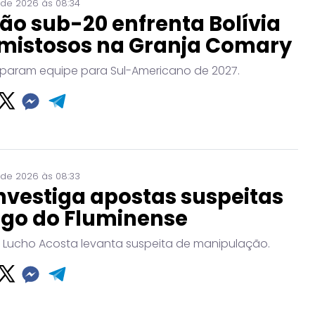
 de 2026 às 08:34
ão sub-20 enfrenta Bolívia
mistosos na Granja Comary
param equipe para Sul-Americano de 2027.
 de 2026 às 08:33
nvestiga apostas suspeitas
ogo do Fluminense
 Lucho Acosta levanta suspeita de manipulação.