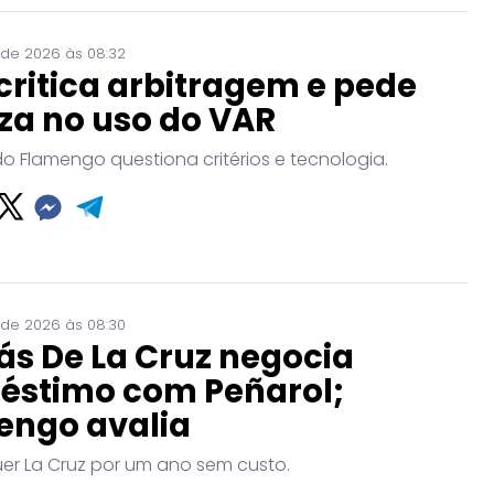
 de 2026 às 08:32
critica arbitragem e pede
za no uso do VAR
do Flamengo questiona critérios e tecnologia.
 de 2026 às 08:30
ás De La Cruz negocia
éstimo com Peñarol;
engo avalia
uer La Cruz por um ano sem custo.