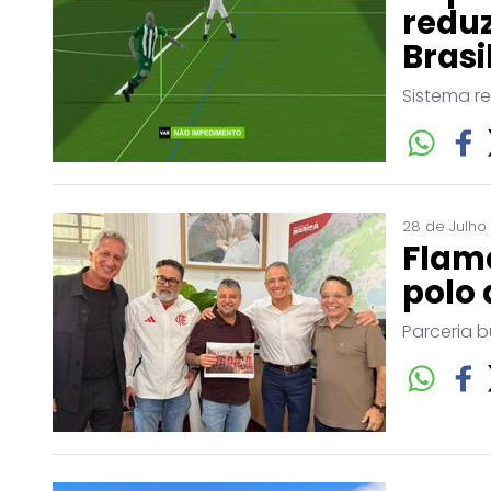
reduz
Brasi
Sistema r
28 de Julho
Flam
polo 
Parceria b