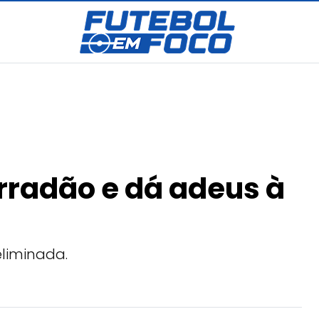
rradão e dá adeus à
eliminada.