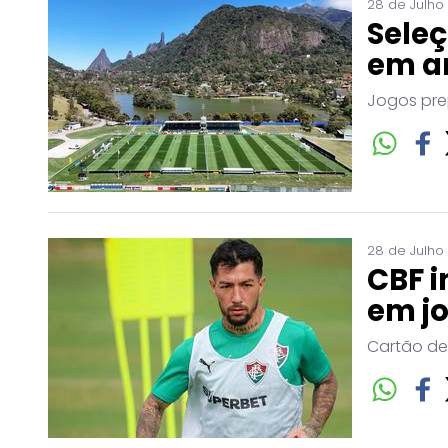
28 de Julho
Seleç
em a
Jogos pre
28 de Julho
CBF i
em j
Cartão de