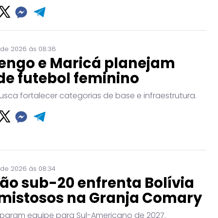
 de 2026 às 08:36
engo e Maricá planejam
de futebol feminino
usca fortalecer categorias de base e infraestrutura.
 de 2026 às 08:34
ão sub-20 enfrenta Bolívia
mistosos na Granja Comary
param equipe para Sul-Americano de 2027.