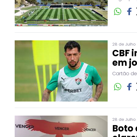
28 de Julho
CBF i
em j
Cartão de
28 de Julho
Boto 