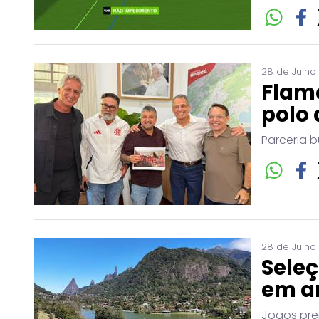
28 de Julho
Flam
polo 
Parceria b
28 de Julho
Seleç
em a
Jogos pre