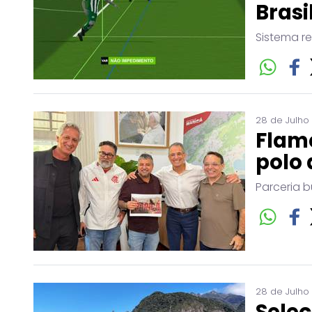
Brasi
Sistema r
28 de Julho
Flam
polo 
Parceria b
28 de Julho
Seleç