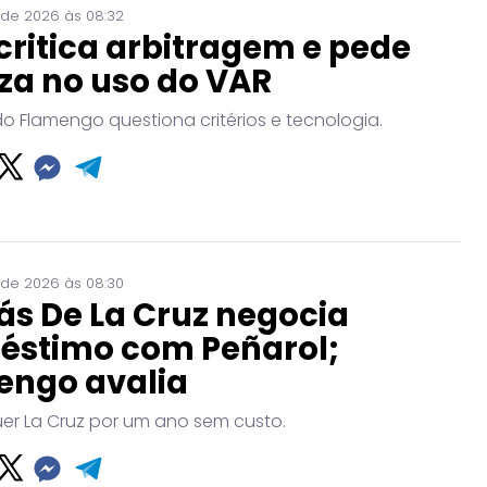
 de 2026 às 08:32
critica arbitragem e pede
za no uso do VAR
do Flamengo questiona critérios e tecnologia.
 de 2026 às 08:30
ás De La Cruz negocia
éstimo com Peñarol;
engo avalia
uer La Cruz por um ano sem custo.