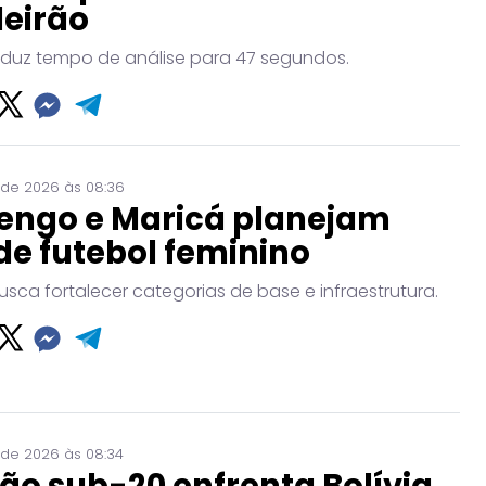
leirão
eduz tempo de análise para 47 segundos.
 de 2026 às 08:36
engo e Maricá planejam
de futebol feminino
usca fortalecer categorias de base e infraestrutura.
 de 2026 às 08:34
ão sub-20 enfrenta Bolívia