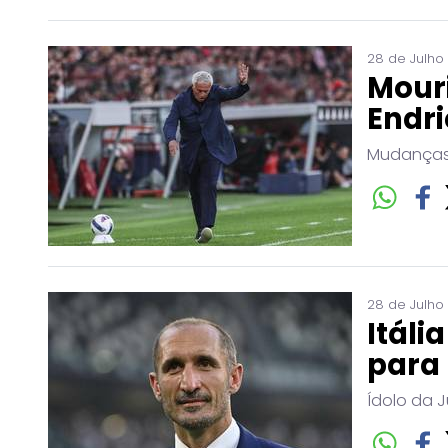
28 de Julho
Mouri
Endri
Mudanças 
28 de Julho
Itáli
para 
Ídolo da J