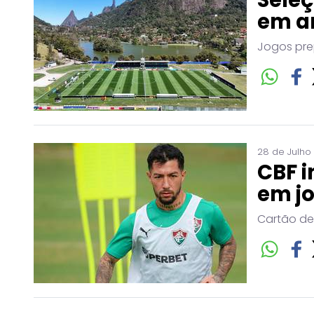
em a
Jogos pre
28 de Julho
CBF i
em j
Cartão de