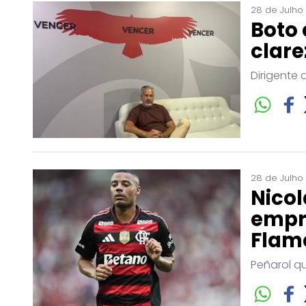
28 de Julho
Boto 
clare
Dirigente 
28 de Julho
Nicol
empr
Flam
Peñarol q