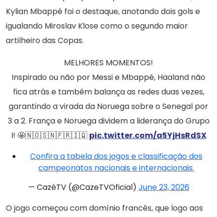
Kylian Mbappé foi o destaque, anotando dois gols e
igualando Miroslav Klose como o segundo maior
artilheiro das Copas.
MELHORES MOMENTOS!
Inspirado ou não por Messi e Mbappé, Haaland não
fica atrás e também balança as redes duas vezes,
garantindo a virada da Noruega sobre o Senegal por
3 a 2. França e Noruega dividem a liderança do Grupo
I! 🤩🇳🇴🇸🇳🇫🇷🇮🇶
pic.twitter.com/a5YjHsRdSX
Confira a tabela dos jogos e classificação dos
campeonatos nacionais e internacionais.
— CazéTV (@CazeTVOficial)
June 23, 2026
O jogo começou com domínio francês, que logo aos