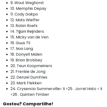
9. Wout Weghorst
10. Memphis Depay
11. Cody Gakpo
12. Mats Wieffer
13. Robin Roefs
14. Tijjani Reijnders
15. Micky van de Ven
16. Guus Til
17. Noa Lang
18. Donyell Malen
19. Brian Brobbey
20. Teun Koopmeiners
21. Frenkie de Jong
22. Denzel Dumfries
23. Mark Flekken
24. Crysencio Summerville< li >25 . Jorrel Hato < li
>26 . Quinten Timber
Gostou? Compartilhe!