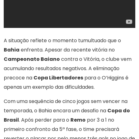
A situação reflete o momento tumultuado que o
Bahia
enfrenta. Apesar da recente vitória no
Campeonato Baiano
contra o Vitória, o clube vem
acumulando resultados negativos. A eliminação
precoce na
Copa Libertadores
para o O’Higgins é
apenas um exemplo das dificuldades.
Com uma sequência de cinco jogos sem vencer na
temporada, o Bahia encara um desafio na
Copa do
Brasil
. Após perder para o
Remo
por 3 a 1 no
primeiro confronto da 5ª fase, o time precisará
reverter o placar por pelo menos três gols no jogo de