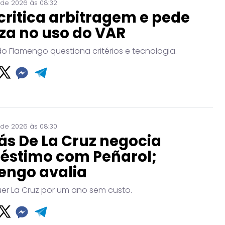
 de 2026 às 08:32
critica arbitragem e pede
za no uso do VAR
do Flamengo questiona critérios e tecnologia.
 de 2026 às 08:30
ás De La Cruz negocia
éstimo com Peñarol;
engo avalia
uer La Cruz por um ano sem custo.