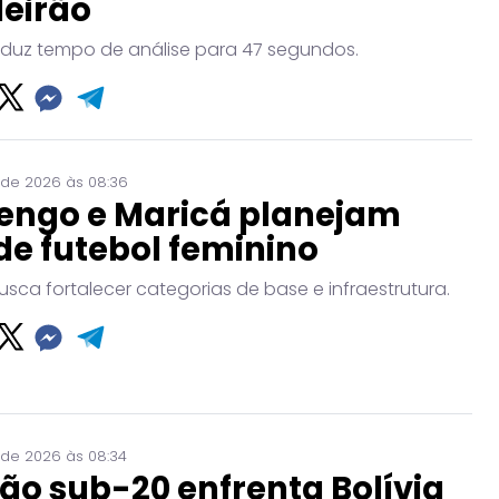
leirão
eduz tempo de análise para 47 segundos.
 de 2026 às 08:36
engo e Maricá planejam
de futebol feminino
usca fortalecer categorias de base e infraestrutura.
 de 2026 às 08:34
ão sub-20 enfrenta Bolívia