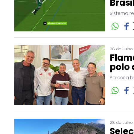
Brasi
Sistema r
28 de Julho
Flam
polo 
Parceria b
28 de Julho
Seleç