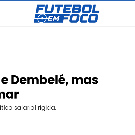
 de Dembelé, mas
mar
ca salarial rígida.