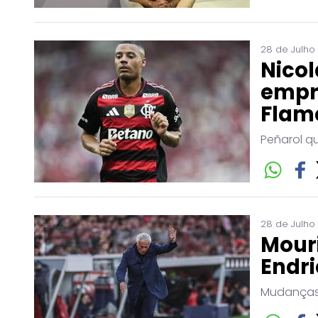
28 de Julho
Nicol
empr
Flam
Peñarol q
28 de Julho
Mouri
Endri
Mudanças 