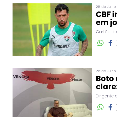
28 de Julho
CBF i
em j
Cartão de
28 de Julho
Boto 
clare
Dirigente 