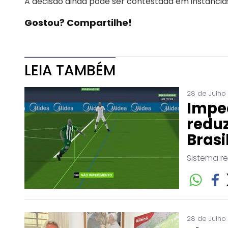
A decisão ainda pode ser contestada em instâncias
Gostou? Compartilhe!
LEIA TAMBÉM
28 de Julho
Impe
reduz
Brasi
Sistema r
28 de Julho