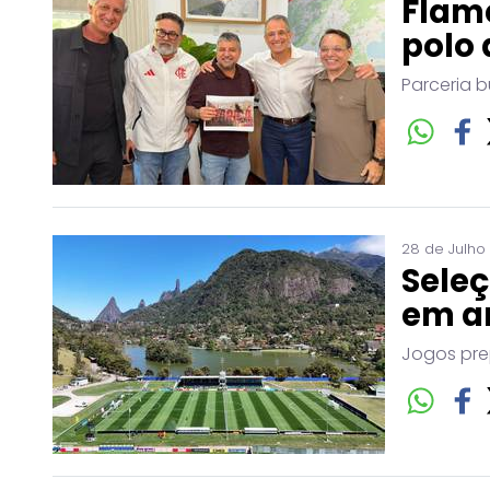
Flam
polo 
Parceria b
28 de Julho
Seleç
em a
Jogos pre