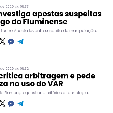
 de 2026 às 08:33
nvestiga apostas suspeitas
ogo do Fluminense
 Lucho Acosta levanta suspeita de manipulação.
 de 2026 às 08:32
critica arbitragem e pede
za no uso do VAR
do Flamengo questiona critérios e tecnologia.