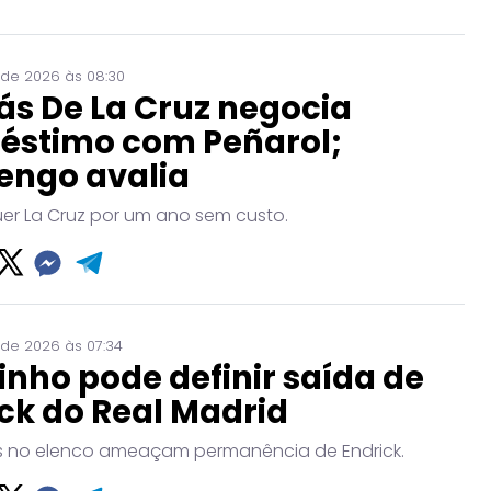
 de 2026 às 08:30
ás De La Cruz negocia
éstimo com Peñarol;
engo avalia
uer La Cruz por um ano sem custo.
 de 2026 às 07:34
nho pode definir saída de
ck do Real Madrid
no elenco ameaçam permanência de Endrick.