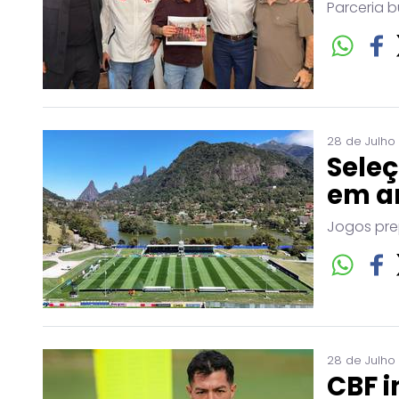
Parceria b
28 de Julho
Seleç
em a
Jogos pre
28 de Julho
CBF i