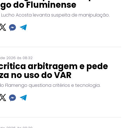
ogo do Fluminense
 Lucho Acosta levanta suspeita de manipulação.
 de 2026 às 08:32
critica arbitragem e pede
za no uso do VAR
do Flamengo questiona critérios e tecnologia.