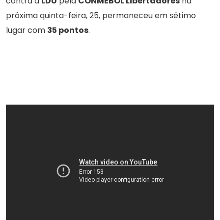
contra a
LDU
pela
CONMEBOL Libertadores
na
próxima quinta-feira, 25, permaneceu em sétimo
lugar com
35 pontos
.