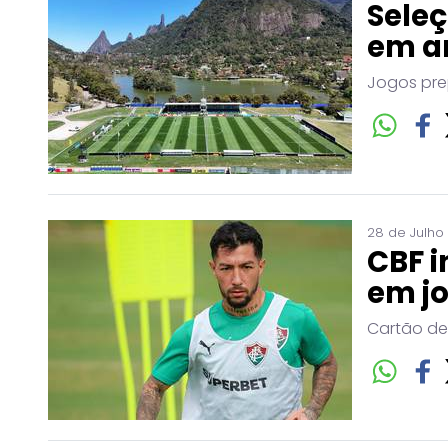
Seleç
em a
Jogos pre
28 de Julho
CBF i
em j
Cartão de