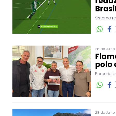
reduz
Brasi
Sistema r
28 de Julho
Flam
polo 
Parceria b
28 de Julho