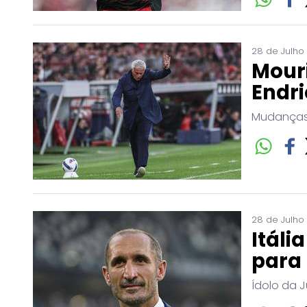
28 de Julho
Mouri
Endri
Mudanças 
28 de Julho
Itáli
para 
Ídolo da J