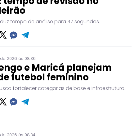
 tempo de revisão no
leirão
eduz tempo de análise para 47 segundos.
 de 2026 às 08:36
engo e Maricá planejam
de futebol feminino
usca fortalecer categorias de base e infraestrutura.
 de 2026 às 08:34