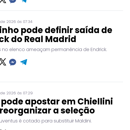
 de 2026 às 07:34
nho pode definir saída de
ck do Real Madrid
no elenco ameaçam permanência de Endrick.
 de 2026 às 07:29
a pode apostar em Chiellini
reorganizar a seleção
uventus é cotado para substituir Maldini.