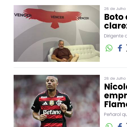
28 de Julho
Boto 
clare
Dirigente 
28 de Julho
Nicol
empr
Flam
Peñarol q