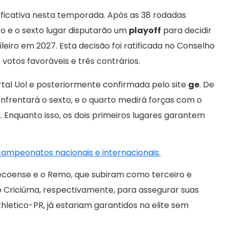
nificativa nesta temporada. Após as 38 rodadas
ro e o sexto lugar disputarão um
playoff
para decidir
sileiro em 2027. Esta decisão foi ratificada no Conselho
 votos favoráveis e três contrários.
rtal Uol e posteriormente confirmada pelo site
ge
. De
nfrentará o sexto, e o quarto medirá forças com o
a. Enquanto isso, os dois primeiros lugares garantem
 campeonatos nacionais e internacionais.
ecoense e o Remo, que subiram como terceiro e
o Criciúma, respectivamente, para assegurar suas
thletico-PR, já estariam garantidos na elite sem