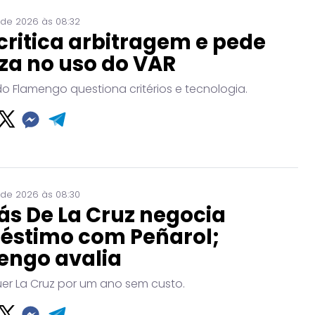
 de 2026 às 08:32
critica arbitragem e pede
za no uso do VAR
do Flamengo questiona critérios e tecnologia.
 de 2026 às 08:30
ás De La Cruz negocia
éstimo com Peñarol;
engo avalia
uer La Cruz por um ano sem custo.