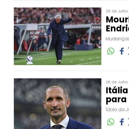
28 de Julho
Mouri
Endri
Mudanças 
28 de Julho
Itáli
para 
Ídolo da J