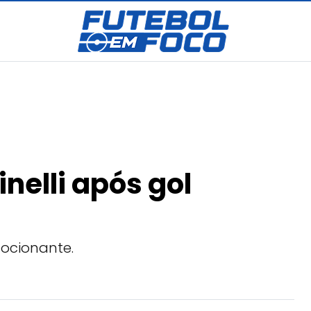
nelli após gol
mocionante.