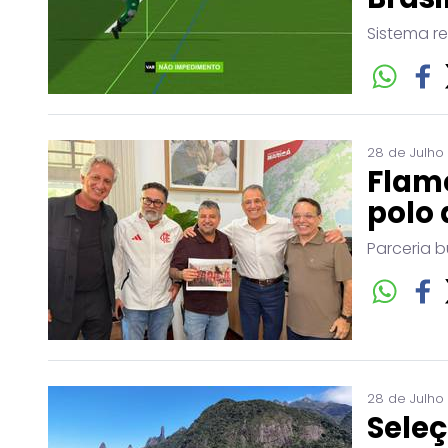
Sistema r
28 de Julho
Flam
polo 
Parceria b
28 de Julho
Seleç