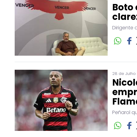
Boto 
clare
Dirigente 
28 de Julho
Nicol
empr
Flam
Peñarol q