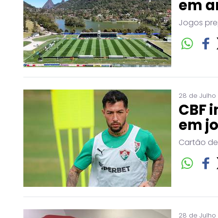
em a
Jogos pre
28 de Julho
CBF i
em j
Cartão de
28 de Julho