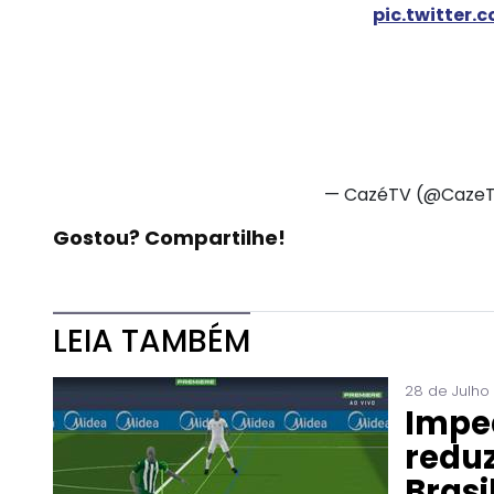
pic.twitter
— CazéTV (@CazeT
Gostou? Compartilhe!
LEIA TAMBÉM
28 de Julho
Impe
reduz
Brasi