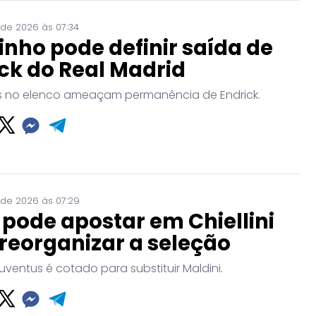
 de 2026 às 07:34
nho pode definir saída de
ck do Real Madrid
no elenco ameaçam permanência de Endrick.
 de 2026 às 07:29
a pode apostar em Chiellini
reorganizar a seleção
uventus é cotado para substituir Maldini.