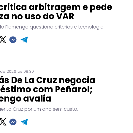
critica arbitragem e pede
za no uso do VAR
do Flamengo questiona critérios e tecnologia.
 de 2026 às 08:30
ás De La Cruz negocia
éstimo com Peñarol;
engo avalia
uer La Cruz por um ano sem custo.