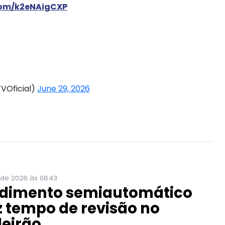
.com/k2eNAigCXP
VOficial)
June 29, 2026
 de 2026 às 08:43
dimento semiautomático
 tempo de revisão no
leirão