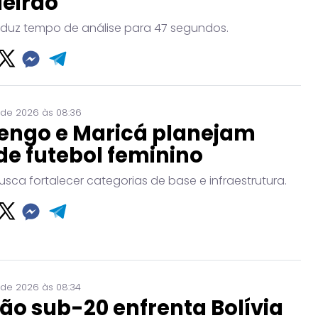
leirão
eduz tempo de análise para 47 segundos.
 de 2026 às 08:36
engo e Maricá planejam
de futebol feminino
usca fortalecer categorias de base e infraestrutura.
 de 2026 às 08:34
ão sub-20 enfrenta Bolívia