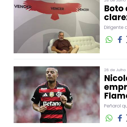
28 de Julho
Boto 
clare
Dirigente 
28 de Julho
Nicol
empr
Flam
Peñarol q