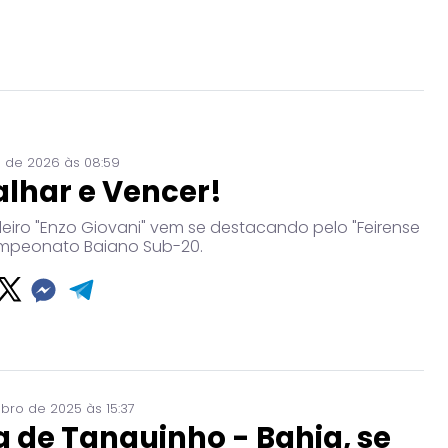
 de 2026 às 08:59
lhar e Vencer!
eiro "Enzo Giovani" vem se destacando pelo "Feirense
mpeonato Baiano Sub-20.
bro de 2025 às 15:37
a de Tanquinho - Bahia, se