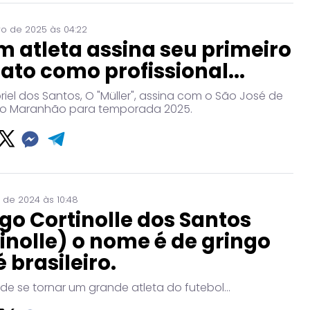
ro de 2025 às 04:22
 atleta assina seu primeiro
ato como profissional...
riel dos Santos, O "Müller", assina com o São José de
o Maranhão para temporada 2025.
 de 2024 às 10:48
go Cortinolle dos Santos
inolle) o nome é de gringo
 brasileiro.
e se tornar um grande atleta do futebol...