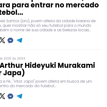
ara para entrar no mercado
tebol...
eis Santos (Liro), jovem atleta da cidade baiana de
, quer mostrar não só seu futebol para o mundo
ém o nome de sua cidade e as belezas locais...
de 2025 às 20:53
 Arthur Hideyuki Murakami
r Japa)
a e Fé..."Vitor Japa" jovem atleta em busca de um
ntro do mercado do futebol...