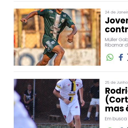
24 de Janei
Jovem
contr
Müller Gab
Ribamar d
25 de Junho
Rodri
(Cort
mas é
Em busca d