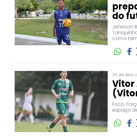
prep
do fu
Jeferson R
Tanquinho
como tamb
23 de Abril 
Vitor
(Vito
Foco, Forç
espaço de