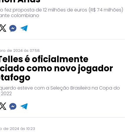
o fez proposta de 12 milhões de euros (R$ 74 milhões)
ante colombiano
ro de 2024 às 07:58
Telles é oficialmente
ciado como novo jogador
otafogo
squerdo esteve com a Seleção Brasileira na Copa do
 2022
o de 2024 às 10:23