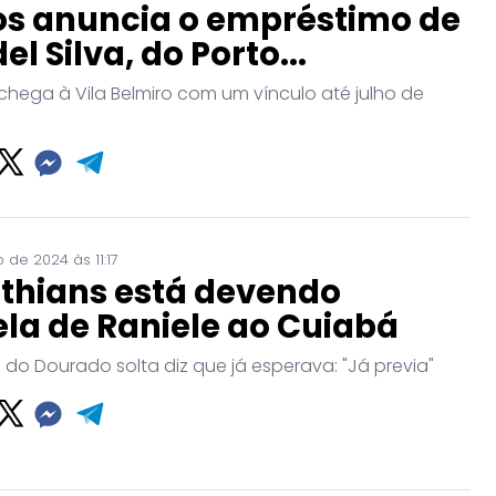
os anuncia o empréstimo de
l Silva, do Porto...
chega à Vila Belmiro com um vínculo até julho de
 de 2024 às 11:17
nthians está devendo
la de Raniele ao Cuiabá
 do Dourado solta diz que já esperava: "Já previa"