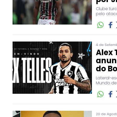
Clube turc
pelo atac
4 de Setemb
Alex 
anun
do B
Lateral-e
Mundo de
20 de Agost