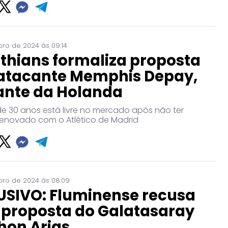
ro de 2024 às 09:14
thians formaliza proposta
 atacante Memphis Depay,
ante da Holanda
e 30 anos está livre no mercado após não ter
renovado com o Atlético de Madrid
ro de 2024 às 08:09
USIVO: Fluminense recusa
 proposta do Galatasaray
hon Arias