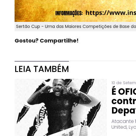
Sertão Cup - Uma das Maiores Competições de Base do
Gostou? Compartilhe!
LEIA TAMBÉM
10 de Setem
É OFI
cont
Depay
Atacante 
United, Ly