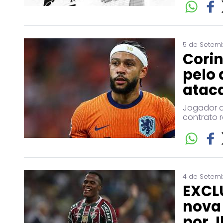
5 de Setemb
Corin
pelo
atac
Jogador d
contrato 
4 de Setemb
EXCL
nova
por J