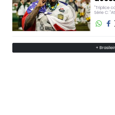
"Tríplice 
Série C: "
+ Brasile