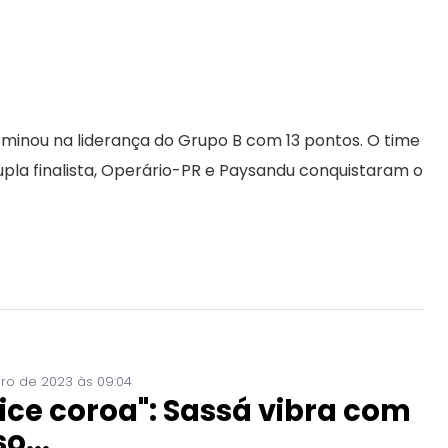
erminou na liderança do Grupo B com 13 pontos. O time
pla finalista, Operário-PR e Paysandu conquistaram o
ro de 2023 às 09:04
lice coroa": Sassá vibra com
o...