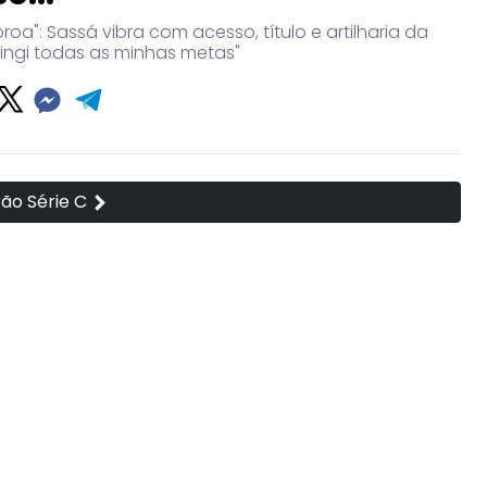
coroa": Sassá vibra com acesso, título e artilharia da
Atingi todas as minhas metas"
irão Série C