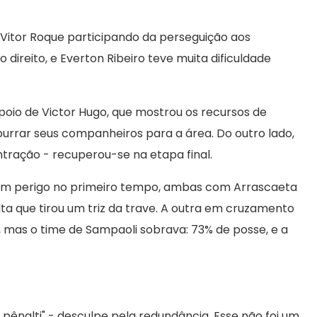
 Vitor Roque participando da perseguição aos
direito, e Everton Ribeiro teve muita dificuldade
io de Victor Hugo, que mostrou os recursos de
urrar seus companheiros para a área. Do outro lado,
tração - recuperou-se na etapa final.
om perigo no primeiro tempo, ambas com Arrascaeta
a que tirou um triz da trave. A outra em cruzamento
, mas o time de Sampaoli sobrava: 73% de posse, e a
pênalti" - desculpe pela redundância. Esse não foi um