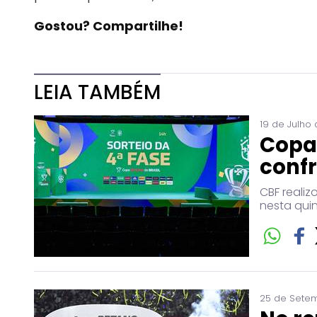
Gostou? Compartilhe!
LEIA TAMBÉM
19 de Julho 
Copa 
confr
CBF reali
nesta quin
25 de Setem