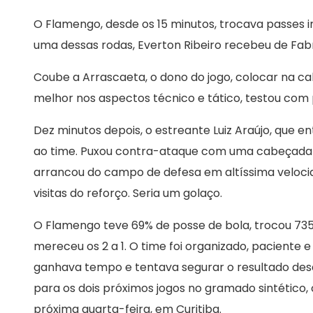
O Flamengo, desde os 15 minutos, trocava passes 
uma dessas rodas, Everton Ribeiro recebeu de Fabr
Coube a Arrascaeta, o dono do jogo, colocar na ca
melhor nos aspectos técnico e tático, testou co
Dez minutos depois, o estreante Luiz Araújo, que e
ao time. Puxou contra-ataque com uma cabeçada di
arrancou do campo de defesa em altíssima velocid
visitas do reforço. Seria um golaço.
O Flamengo teve 69% de posse de bola, trocou 735
mereceu os 2 a 1. O time foi organizado, paciente 
ganhava tempo e tentava segurar o resultado desd
para os dois próximos jogos no gramado sintético
próxima quarta-feira, em Curitiba.