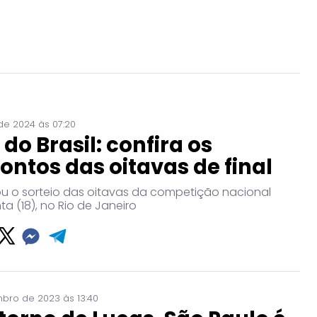
de 2024 às 07:20
do Brasil: confira os
ontos das oitavas de final
zou o sorteio das oitavas da competição nacional
ta (18), no Rio de Janeiro
bro de 2023 às 13:40