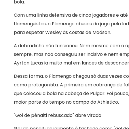
bola.
Com uma linha defensiva de cinco jogadores e até
flamenguistas, o Flamengo abusou do jogo pelo lado 
para espetar Wesley às costas de Madson.
A dobradinha não funcionou. Nem mesmo com o apo
sempre, mas não conseguiu ser incisivo e nem emp
Ayrton Lucas ia muito mal em lances de desconcen
Dessa forma, o Flamengo chegou só duas vezes c
como protagonista. A primeira em cobrança de falt
que colocou a bola na cabeça de Pulgar. Foi pouco
maior parte do tempo no campo do Athletico.
"Gol de pênalti rebuscado" abre virada
Gol de pênalti geralmente é tachado como "gol de 