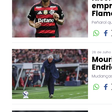
empr
Flam
Peñarol q
28 de Julho
Mouri
Endri
Mudanças 