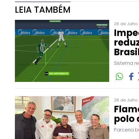
LEIA TAMBÉM
28 de Julho
Impe
reduz
Brasi
Sistema r
28 de Julho
Flam
polo 
Parceria b