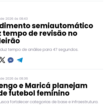
 de 2026 às 08:43
dimento semiautomático
 tempo de revisão no
leirão
eduz tempo de análise para 47 segundos.
 de 2026 às 08:36
engo e Maricá planejam
de futebol feminino
usca fortalecer categorias de base e infraestrutura.