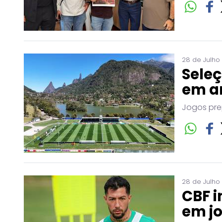
28 de Julho
Seleç
em a
Jogos pre
28 de Julho
CBF i
em j