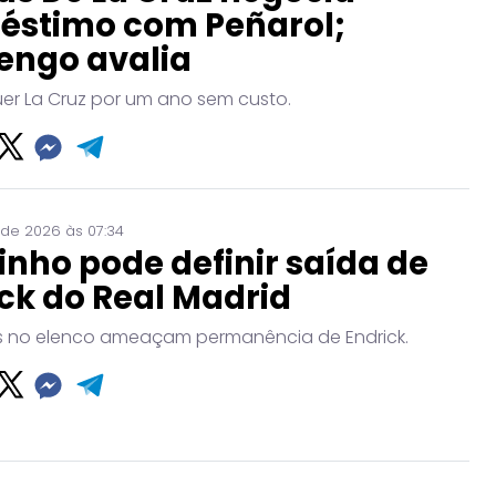
éstimo com Peñarol;
engo avalia
uer La Cruz por um ano sem custo.
 de 2026 às 07:34
nho pode definir saída de
ck do Real Madrid
no elenco ameaçam permanência de Endrick.