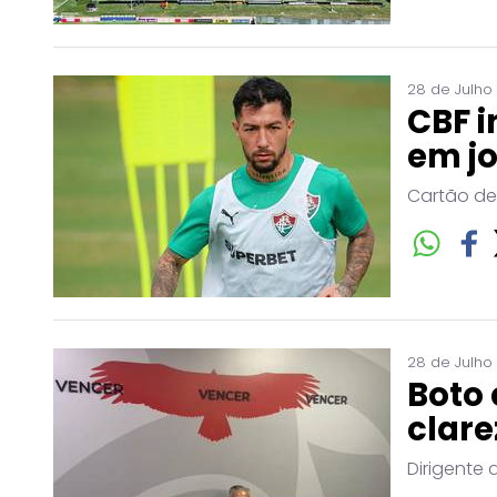
28 de Julho
CBF i
em j
Cartão de
28 de Julho
Boto 
clare
Dirigente 