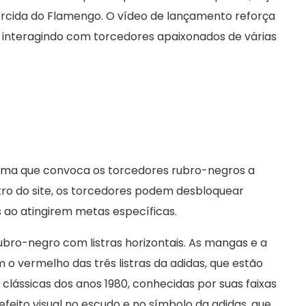
orcida do Flamengo. O vídeo de lançamento reforça
 interagindo com torcedores apaixonados de várias
orma que convoca os torcedores rubro-negros a
o do site, os torcedores podem desbloquear
s ao atingirem metas específicas.
ubro-negro com listras horizontais. As mangas e a
o vermelho das três listras da adidas, que estão
clássicas dos anos 1980, conhecidas por suas faixas
efeito visual no escudo e no símbolo da adidas, que