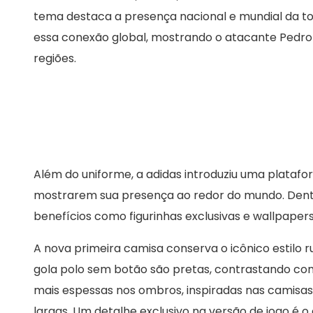
tema destaca a presença nacional e mundial da t
essa conexão global, mostrando o atacante Pedro
regiões.
Além do uniforme, a adidas introduziu uma plataf
mostrarem sua presença ao redor do mundo. Dentr
benefícios como figurinhas exclusivas e wallpaper
A nova primeira camisa conserva o icônico estilo r
gola polo sem botão são pretas, contrastando com 
mais espessas nos ombros, inspiradas nas camisas 
largas. Um detalhe exclusivo na versão de jogo é o 