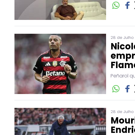
28 de Julho
Nicol
empr
Flam
Peñarol q
28 de Julho
Mouri
Endri