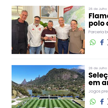
28 de Julho
Flam
polo 
Parceria b
28 de Julho
Seleç
em a
Jogos pre