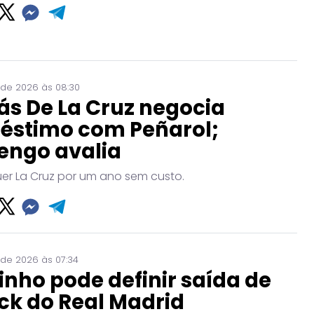
 de 2026 às 08:30
ás De La Cruz negocia
éstimo com Peñarol;
engo avalia
uer La Cruz por um ano sem custo.
 de 2026 às 07:34
nho pode definir saída de
ck do Real Madrid