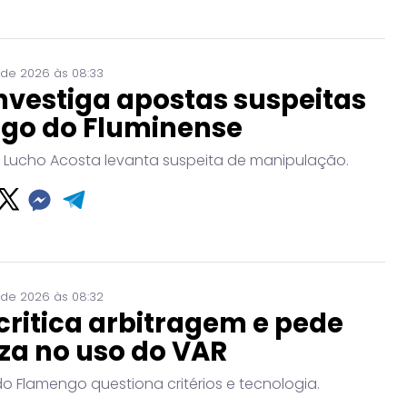
 de 2026 às 08:33
nvestiga apostas suspeitas
ogo do Fluminense
 Lucho Acosta levanta suspeita de manipulação.
 de 2026 às 08:32
critica arbitragem e pede
za no uso do VAR
do Flamengo questiona critérios e tecnologia.