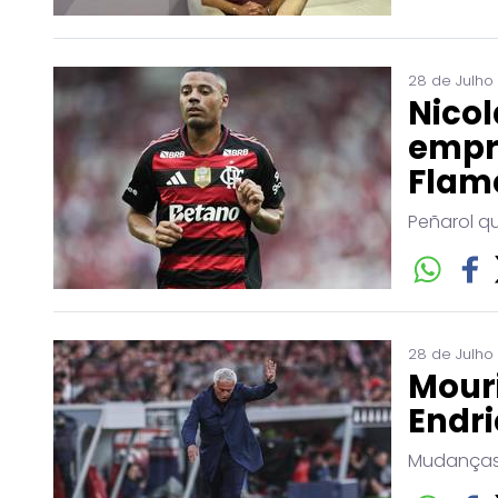
28 de Julho
Nicol
empr
Flam
Peñarol q
28 de Julho
Mouri
Endri
Mudanças 