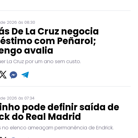
 de 2026 às 08:30
ás De La Cruz negocia
éstimo com Peñarol;
engo avalia
uer La Cruz por um ano sem custo.
 de 2026 às 07:34
nho pode definir saída de
ck do Real Madrid
no elenco ameaçam permanência de Endrick.