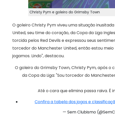
Christy Pym e goleiro do Grimsby Town
O goleiro Christy Pym viveu uma situação inusitad
United, seu time do coração, da Copa da Liga Ingle
torcida pelos Red Devils e expressou seus sentiment
torcedor do Manchester United, então estou meio fu
jogamos. Lindo", destacou.
O goleiro do Grimsby Town, Christy Pym, após o cl
da Copa da Liga: "Sou torcedor do Manchester
Até o cara que elimina passa raiva. É in
Confira a tabela dos jogos e classifica
— Sem Clubismo (@SemC