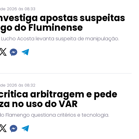
 de 2026 às 08:33
nvestiga apostas suspeitas
ogo do Fluminense
 Lucho Acosta levanta suspeita de manipulação.
 de 2026 às 08:32
critica arbitragem e pede
za no uso do VAR
do Flamengo questiona critérios e tecnologia.