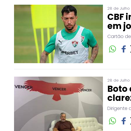
28 de Julho
CBF i
em j
Cartão de
28 de Julho
Boto 
clare
Dirigente 