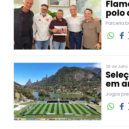
Flam
polo 
Parceria b
28 de Julho
Seleç
em a
Jogos pre